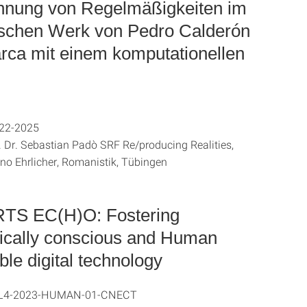
hnung von Regelmäßigkeiten im
schen Werk von Pedro Calderón
arca mit einem komputationellen
022-2025
f. Dr. Sebastian Padò SRF Re/producing Realities,
nno Ehrlicher, Romanistik, Tübingen
TS EC(H)O: Fostering
cally conscious and Human
le digital technology
L4-2023-HUMAN-01-CNECT