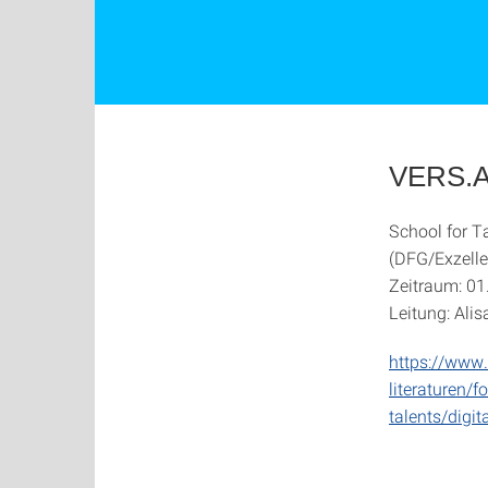
VERS.AI
School for Ta
(DFG/Exzell
Zeitraum: 0
Leitung: Ali
https://www.
literaturen/f
talents/digit