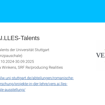
.LLES-Talents
lents der Universität Stuttgart
enzpauschale)
1.10.2024-30.09.2025
sa Winkens, SRF Re/producing Realities
ilw.uni-stuttgart.de/abteilungen/romanische-
orschung/projekte-in-der-lehre/vers.ai.lles-
ale-ausstellung/