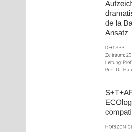
Aufzeic
dramati
de la B
Ansatz
DFG SPP
Zeitraum: 2
Leitung: Pro
Prof. Dr. Ha
S+T+AR
ECOlogi
compatib
HORIZON-C