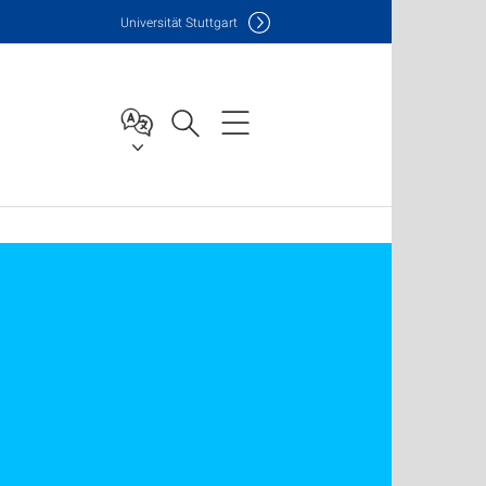
Uni
versität Stuttgart