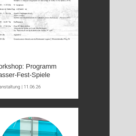
11.06.
rkshop: Programm
sser-Fest-Spiele
anstaltung
|
11.06.26