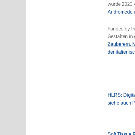
wurde 2023 v
Andromède u
Funded by th
Gestalten in 
Zauberern, 
der italieni
HLRS: Digita
siehe auch P
Soft Tissue 