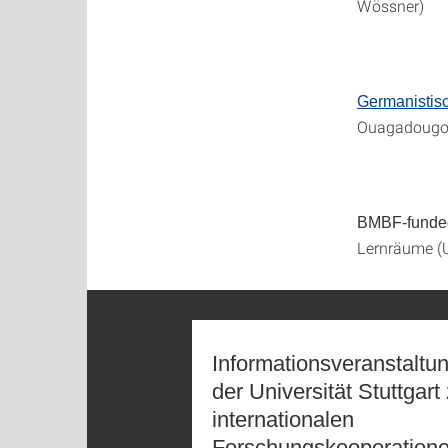
Wössner)
Germanistisch
Ouagadougou 
BMBF-funde
Lernräume (U
Informationsveranstaltu
der Universität Stuttgart
internationalen
Forschungskooperation