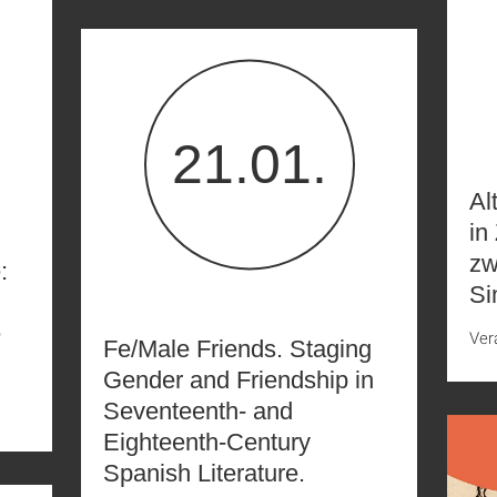
21.01.
Al
in
zw
:
Si
e
Ver
Fe/Male Friends. Staging
Gender and Friendship in
Seventeenth- and
Eighteenth-Century
Spanish Literature.