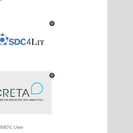
©
©
 (BMDV, Uwe