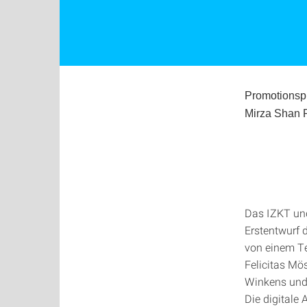
Promotionspr
Mirza Shan F
Das IZKT und
Erstentwurf 
von einem T
Felicitas Mö
Winkens und 
Die digitale