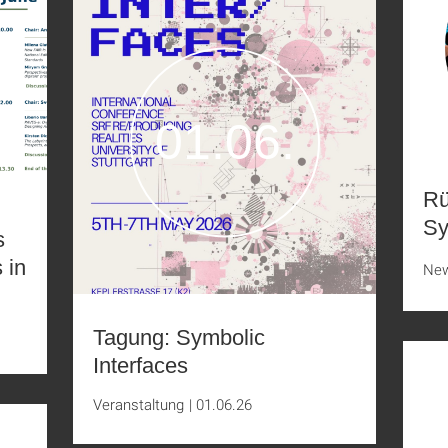
01.06.
Rü
Sy
s
 in
Ne
Tagung: Symbolic
Interfaces
Veranstaltung
|
01.06.26