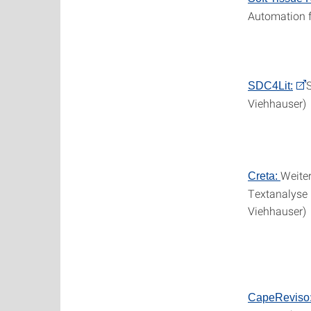
Automation fo
S
SDC4Lit:
Viehhauser)
Weiter
Creta:
Textanalyse (
Viehhauser)
CapeReviso