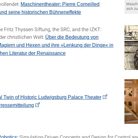
ollendet:
Maschin
Maschinentheater: Pierre Corneilled
sich zu
nd seine historischen Bühneneffekte
e Fritz Thyssen Siftung, the SRC, and the IZKT:
der christlichen Welt:
Über die Bedeutung von
Magiern und Hexen und ihre »Lenkung der Dinge« in
schen Literatur der Renaissance
l Twin of Historic Ludwigsburg Palace Theater
ressemitteilung
Simulation-Driven Concepts and Design for Control an
Robotics: