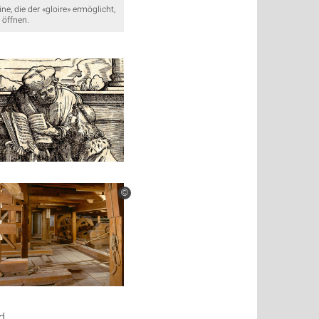
e, die der «gloire» ermöglicht,
 öffnen.
©
d